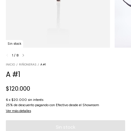
Sin stock
1
/
8
INICIO
/
RIÑONERAS
/
A #1
A #1
$120.000
6
x
$20.000
sin interés
25% de descuento
pagando con Efectivo desde el Showroom
Ver más detalles