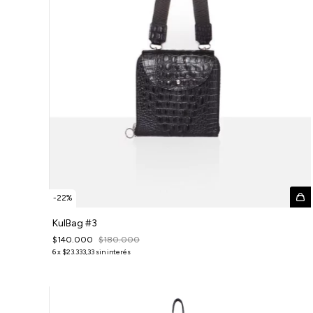
-
22
%
KulBag #3
$140.000
$180.000
6
x
$23.333,33
sin interés