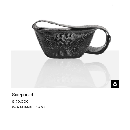
Scorpio #4
$170.000
6
x
$28.333,33
sin interés