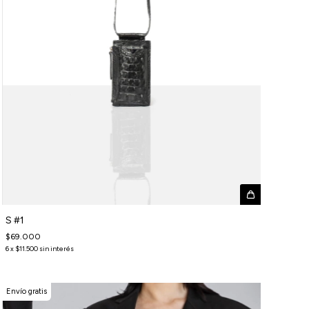
S #1
$69.000
6
x
$11.500
sin interés
Envío gratis