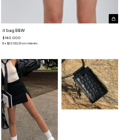
it bag B&W
$140.000
6
x
$23.333,33
sin interés