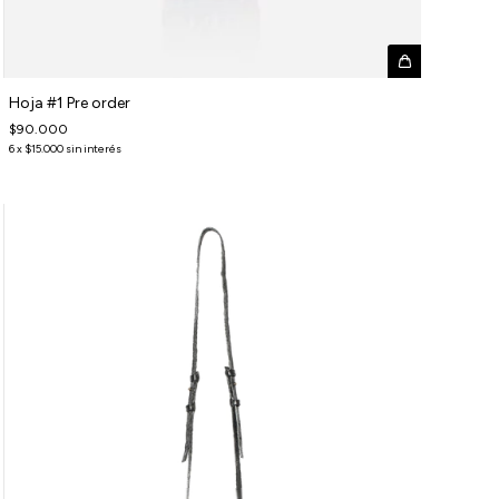
Hoja #1 Pre order
$90.000
6
x
$15.000
sin interés