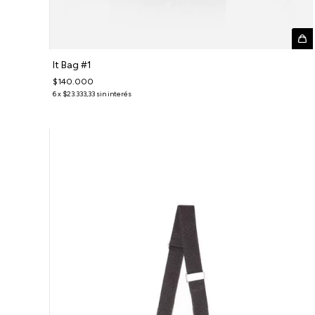
It Bag #1
$140.000
6
x
$23.333,33
sin interés