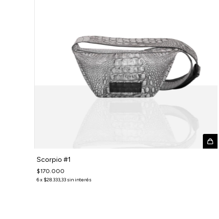
Scorpio #1
$170.000
6
x
$28.333,33
sin interés