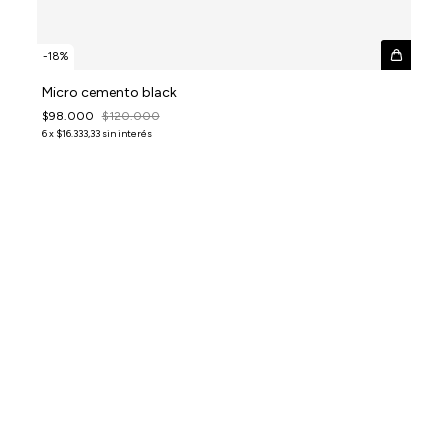
-
18
%
Micro cemento black
$98.000
$120.000
6
x
$16.333,33
sin interés