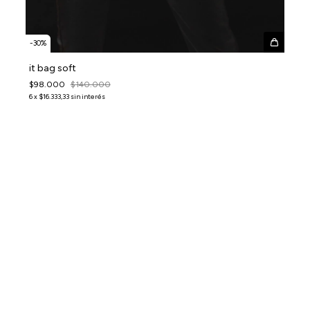
-
30
%
it bag soft
$98.000
$140.000
6
x
$16.333,33
sin interés