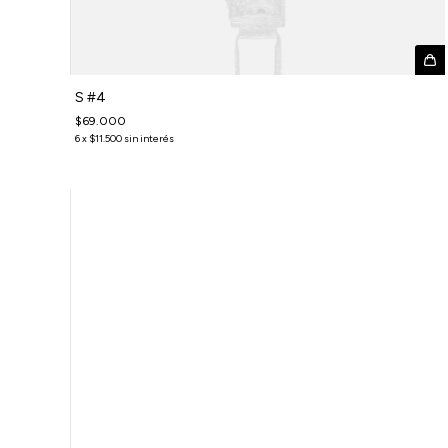
S #4
$69.000
6
x
$11.500
sin interés