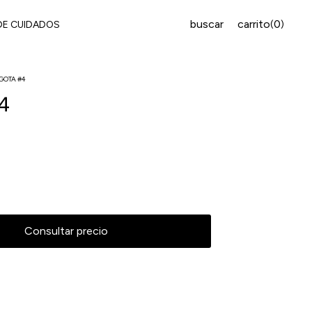
buscar
carrito
0
(
)
DE CUIDADOS
GOTA #4
4