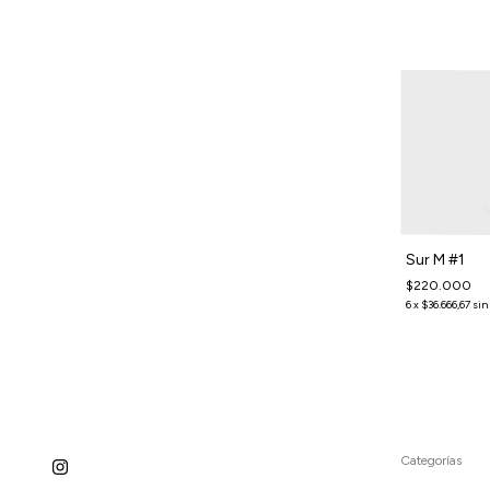
-
14
%
Mini cemento Black Patent
Sur M #1
$198.000
$230.000
$220.000
6
x
$33.000
sin interés
6
x
$36.666,67
sin
Categorías