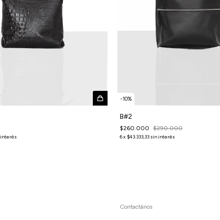
-
10
%
B#2
$260.000
$290.000
6
x
$43.333,33
sin interés
 interés
Contactános