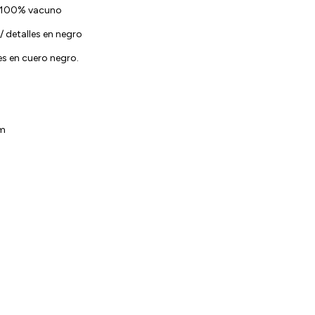
o 100% vacuno
/ detalles en negro
s en cuero negro.
l
cm