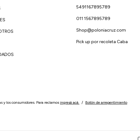
5491167895789
S
011 1567895789
ES
Shop@poloniacruz.com
OTROS
Pick up por recoleta Caba
IDADOS
as y los consumidores. Para reclamos
ingresá acá.
/
Botón de arrepentimiento