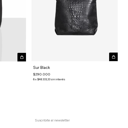
Sur Black
$290.000
6
x
$48.333,33
sin interés
Suscribite al newsletter