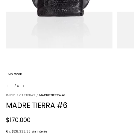
Sin stock
1
/
6
INICIO
/
CARTERAS
/
MADRE TIERRA #6
MADRE TIERRA #6
$170.000
6
x
$28.333,33
sin interés