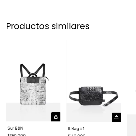
Productos similares
Sur B&N
It Bag #1
$290.000
$140.000