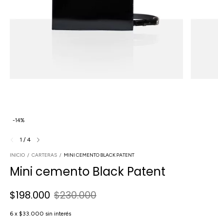
-
14
%
1
/
4
INICIO
/
CARTERAS
/
MINI CEMENTO BLACK PATENT
Mini cemento Black Patent
$198.000
$230.000
6
x
$33.000
sin interés