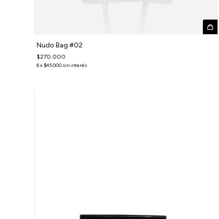
Nudo Bag #02
$270.000
6
x
$45.000
sin interés