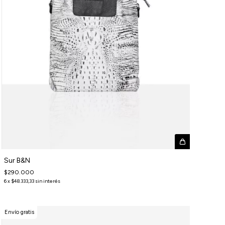
Sur B&N
$290.000
6
x
$48.333,33
sin interés
Envío gratis