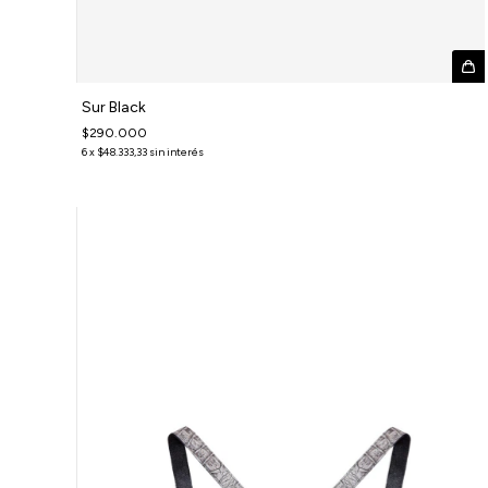
Sur Black
$290.000
6
x
$48.333,33
sin interés