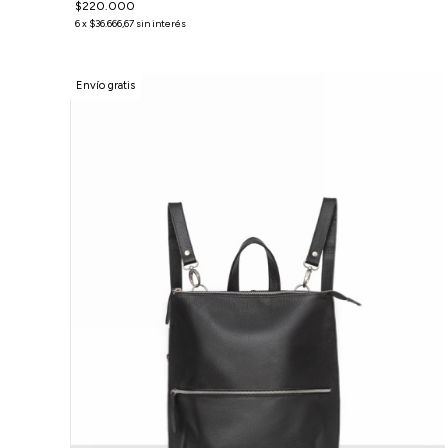
$220.000
6
x
$36.666,67
sin interés
Envío gratis