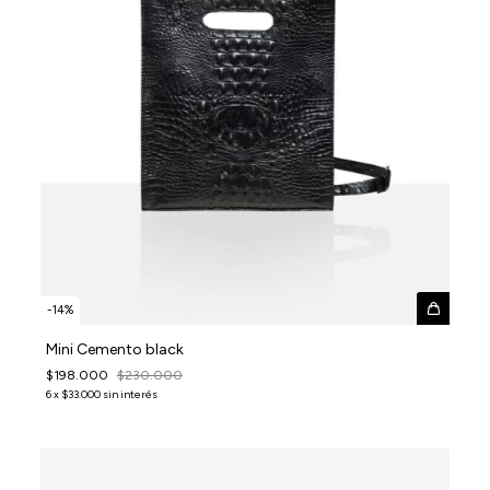
-
14
%
Mini Cemento black
$198.000
$230.000
6
x
$33.000
sin interés