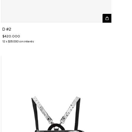
D #2
$420.000
12
x
$35.000
sin interés