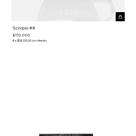
Scorpio #4
$170.000
6
x
$28.333,33
sin interés