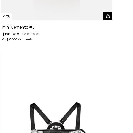
-
14
%
Mini Cemento #3
$198.000
$230.000
6
x
$33.000
sin interés