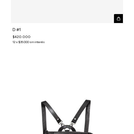
D #1
$420.000
12
x
$35.000
sin interés