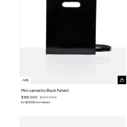
-
14
%
Mini cemento Black Patent
$198.000
$230.000
6
x
$33.000
sin interés