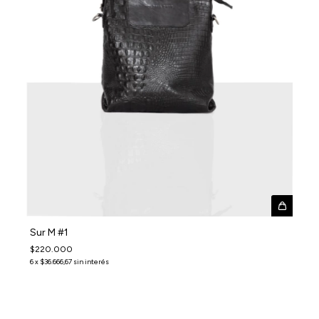
Sur M #1
$220.000
6
x
$36.666,67
sin interés