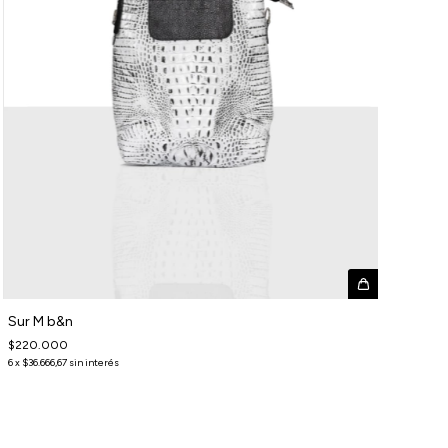
Sur M b&n
$220.000
6
x
$36.666,67
sin interés