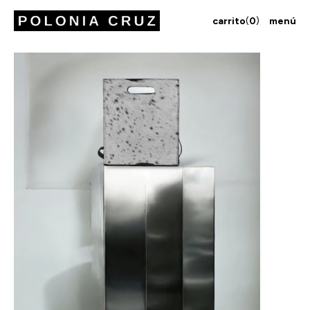
carrito
(
0
)
menú