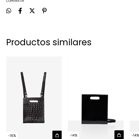
COMPARTIR
Productos similares
-
14
%
-
14
-
18
%