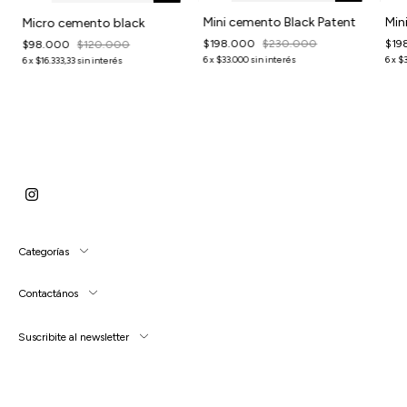
Mini cemento Black Patent
Min
Micro cemento black
$198.000
$230.000
$19
$98.000
$120.000
6
x
$33.000
sin interés
6
x
$3
6
x
$16.333,33
sin interés
Categorías
Contactános
Suscribite al newsletter