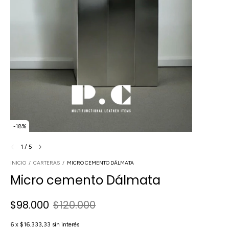
-
18
%
1
/
5
INICIO
/
CARTERAS
/
MICRO CEMENTO DÁLMATA
Micro cemento Dálmata
$98.000
$120.000
6
x
$16.333,33
sin interés